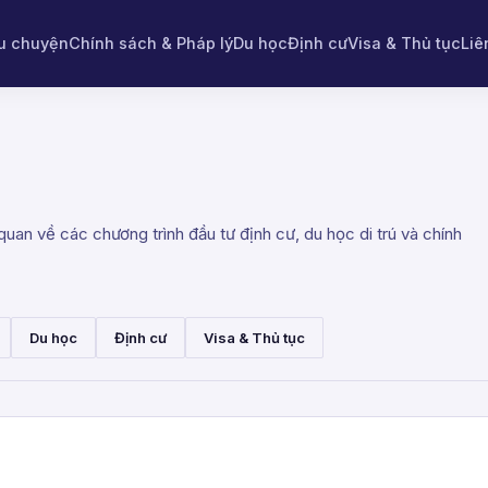
u chuyện
Chính sách & Pháp lý
Du học
Định cư
Visa & Thủ tục
Liê
uan về các chương trình đầu tư định cư, du học di trú và chính
Du học
Định cư
Visa & Thủ tục