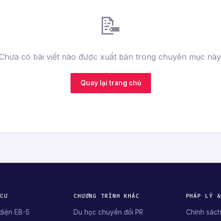
📝
Chưa có bài viết nào được xuất bản trong chuyên mục này
Quay lại trang chủ
 CƯ
CHƯƠNG TRÌNH KHÁC
PHÁP LÝ &
diện EB-5
Du học chuyển đổi PR
Chính sách