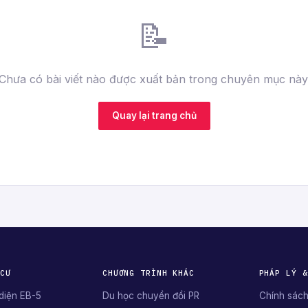
📝
Chưa có bài viết nào được xuất bản trong chuyên mục này
Quay lại trang chủ
 CƯ
CHƯƠNG TRÌNH KHÁC
PHÁP LÝ &
diện EB-5
Du học chuyển đổi PR
Chính sách