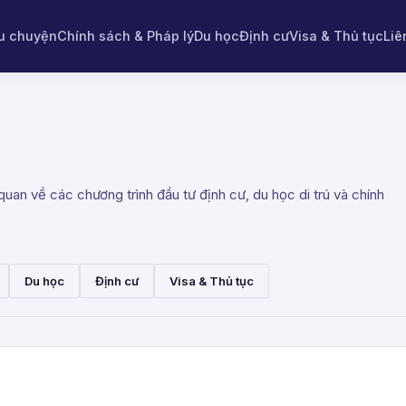
u chuyện
Chính sách & Pháp lý
Du học
Định cư
Visa & Thủ tục
Liê
uan về các chương trình đầu tư định cư, du học di trú và chính
Du học
Định cư
Visa & Thủ tục