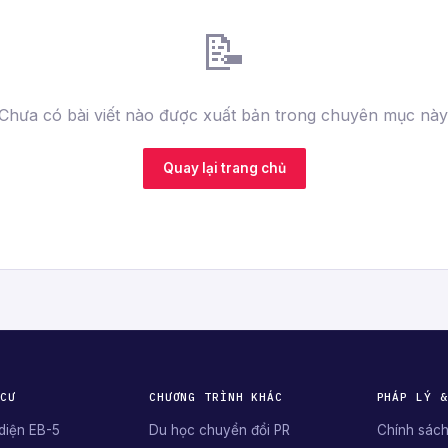
📝
Chưa có bài viết nào được xuất bản trong chuyên mục này
Quay lại trang chủ
 CƯ
CHƯƠNG TRÌNH KHÁC
PHÁP LÝ &
diện EB-5
Du học chuyển đổi PR
Chính sách