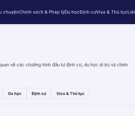
u chuyện
Chính sách & Pháp lý
Du học
Định cư
Visa & Thủ tục
Liê
uan về các chương trình đầu tư định cư, du học di trú và chính
Du học
Định cư
Visa & Thủ tục