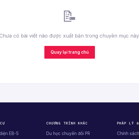
📝
Chưa có bài viết nào được xuất bản trong chuyên mục này
Quay lại trang chủ
 CƯ
CHƯƠNG TRÌNH KHÁC
PHÁP LÝ &
diện EB-5
Du học chuyển đổi PR
Chính sách