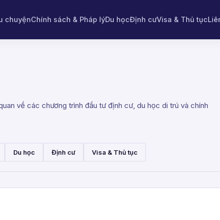
u chuyện
Chính sách & Pháp lý
Du học
Định cư
Visa & Thủ tục
Liê
uan về các chương trình đầu tư định cư, du học di trú và chính
Du học
Định cư
Visa & Thủ tục