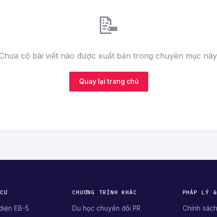
📝
Chưa có bài viết nào được xuất bản trong chuyên mục này
Quay lại trang chủ
 CƯ
CHƯƠNG TRÌNH KHÁC
PHÁP LÝ &
diện EB-5
Du học chuyển đổi PR
Chính sách