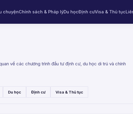
u chuyện
Chính sách & Pháp lý
Du học
Định cư
Visa & Thủ tục
Liê
uan về các chương trình đầu tư định cư, du học di trú và chính
Du học
Định cư
Visa & Thủ tục